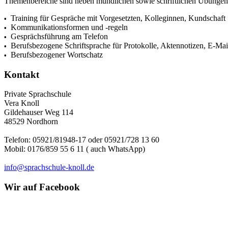
Themenbereiche sind neben mündlichen sowie schriftli­chen Übungen z
Training für Gespräche mit Vorgesetzten, Kolleginnen, Kundschaft
•
Kommunikationsformen und -regeln
•
Gesprächsführung am Telefon
•
Berufsbezogene Schriftsprache für Protokolle, Akten­notizen, E-Mail
•
Berufsbezogener Wortschatz
•
Kontakt
Private Sprachschule
Vera Knoll
Gildehauser Weg 114
48529 Nordhorn
Telefon: 05921/81948-17 oder 05921/728 13 60
Mobil: 0176/859 55 6 11 ( auch WhatsApp)
info@sprachschule-knoll.de
Wir auf Facebook