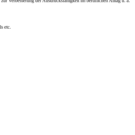
ur Verbesserung der Ausdrucksfähigkeit im beruflichen Alltag u. a.
s etc.